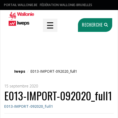
PORTAIL WALLONIE.BE
FÉDÉRATION WALLONIE-BRUXELLES
☰
RECHERCHE
Fichier média
Iweps
/
E013-IMPORT-092020_full1
15 septembre 2020
E013-IMPORT-092020_full1
E013-IMPORT-092020_full1