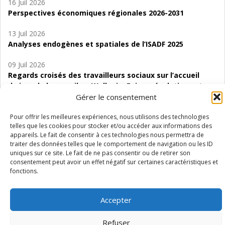
16 Juil 2026
Perspectives économiques régionales 2026-2031
13 Juil 2026
Analyses endogènes et spatiales de l’ISADF 2025
09 Juil 2026
Regards croisés des travailleurs sociaux sur l’accueil
de jour de bas seuil en Wallonie. Enjeux, évolutions et
perspectives
Gérer le consentement
06 Juil 2026
Pour offrir les meilleures expériences, nous utilisons des technologies
telles que les cookies pour stocker et/ou accéder aux informations des
Étude d’évaluabilité des Structures
appareils. Le fait de consentir à ces technologies nous permettra de
d’accompagnement à l’autocréation d’emploi (SAACE)
traiter des données telles que le comportement de navigation ou les ID
uniques sur ce site. Le fait de ne pas consentir ou de retirer son
01 Juil 2026
consentement peut avoir un effet négatif sur certaines caractéristiques et
Pénurie du personnel infirmier :quels indicateurs
fonctions.
d’offre de soins pour comprendre la situation en
Wallonie ?
Accepter
Refuser