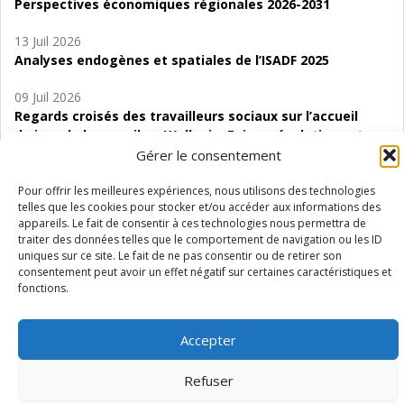
Perspectives économiques régionales 2026-2031
13 Juil 2026
Analyses endogènes et spatiales de l’ISADF 2025
09 Juil 2026
Regards croisés des travailleurs sociaux sur l’accueil
de jour de bas seuil en Wallonie. Enjeux, évolutions et
perspectives
Gérer le consentement
06 Juil 2026
Pour offrir les meilleures expériences, nous utilisons des technologies
telles que les cookies pour stocker et/ou accéder aux informations des
Étude d’évaluabilité des Structures
appareils. Le fait de consentir à ces technologies nous permettra de
d’accompagnement à l’autocréation d’emploi (SAACE)
traiter des données telles que le comportement de navigation ou les ID
uniques sur ce site. Le fait de ne pas consentir ou de retirer son
01 Juil 2026
consentement peut avoir un effet négatif sur certaines caractéristiques et
Pénurie du personnel infirmier :quels indicateurs
fonctions.
d’offre de soins pour comprendre la situation en
Wallonie ?
Accepter
Refuser