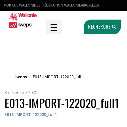
PORTAIL WALLONIE.BE
FÉDÉRATION WALLONIE-BRUXELLES
☰
RECHERCHE
Fichier média
Iweps
/
E013-IMPORT-122020_full1
3 décembre 2020
E013-IMPORT-122020_full1
E013-IMPORT-122020_full1