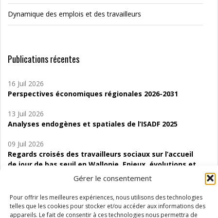
Dynamique des emplois et des travailleurs
Publications récentes
16 Juil 2026
Perspectives économiques régionales 2026-2031
13 Juil 2026
Analyses endogènes et spatiales de l’ISADF 2025
09 Juil 2026
Regards croisés des travailleurs sociaux sur l’accueil
de jour de bas seuil en Wallonie. Enjeux, évolutions et
perspectives
Gérer le consentement
06 Juil 2026
Pour offrir les meilleures expériences, nous utilisons des technologies
Étude d’évaluabilité des Structures
telles que les cookies pour stocker et/ou accéder aux informations des
d’accompagnement à l’autocréation d’emploi (SAACE)
appareils. Le fait de consentir à ces technologies nous permettra de