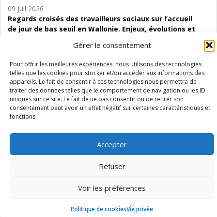
09 Juil 2026
Regards croisés des travailleurs sociaux sur l’accueil
de jour de bas seuil en Wallonie. Enjeux, évolutions et
perspectives
Gérer le consentement
06 Juil 2026
Pour offrir les meilleures expériences, nous utilisons des technologies
Étude d’évaluabilité des Structures
telles que les cookies pour stocker et/ou accéder aux informations des
d’accompagnement à l’autocréation d’emploi (SAACE)
appareils. Le fait de consentir à ces technologies nous permettra de
traiter des données telles que le comportement de navigation ou les ID
01 Juil 2026
uniques sur ce site. Le fait de ne pas consentir ou de retirer son
consentement peut avoir un effet négatif sur certaines caractéristiques et
Pénurie du personnel infirmier :quels indicateurs
fonctions.
d’offre de soins pour comprendre la situation en
Wallonie ?
Accepter
Refuser
Mentions légales
Vie privée
Médiateur
Accessibilité
Voir les préférences
Politique de cookies
Vie privée