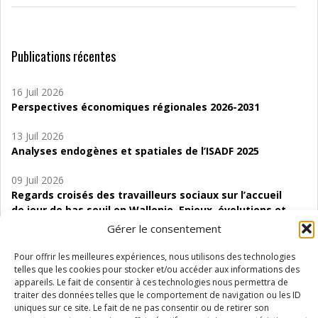
Publications récentes
16 Juil 2026
Perspectives économiques régionales 2026-2031
13 Juil 2026
Analyses endogènes et spatiales de l’ISADF 2025
09 Juil 2026
Regards croisés des travailleurs sociaux sur l’accueil
de jour de bas seuil en Wallonie. Enjeux, évolutions et
perspectives
Gérer le consentement
06 Juil 2026
Pour offrir les meilleures expériences, nous utilisons des technologies
Étude d’évaluabilité des Structures
telles que les cookies pour stocker et/ou accéder aux informations des
appareils. Le fait de consentir à ces technologies nous permettra de
d’accompagnement à l’autocréation d’emploi (SAACE)
traiter des données telles que le comportement de navigation ou les ID
uniques sur ce site. Le fait de ne pas consentir ou de retirer son
01 Juil 2026