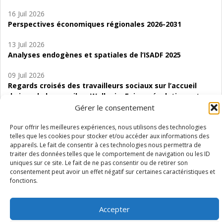
16 Juil 2026
Perspectives économiques régionales 2026-2031
13 Juil 2026
Analyses endogènes et spatiales de l’ISADF 2025
09 Juil 2026
Regards croisés des travailleurs sociaux sur l’accueil
de jour de bas seuil en Wallonie. Enjeux, évolutions et
perspectives
Gérer le consentement
06 Juil 2026
Pour offrir les meilleures expériences, nous utilisons des technologies
telles que les cookies pour stocker et/ou accéder aux informations des
Étude d’évaluabilité des Structures
appareils. Le fait de consentir à ces technologies nous permettra de
d’accompagnement à l’autocréation d’emploi (SAACE)
traiter des données telles que le comportement de navigation ou les ID
uniques sur ce site. Le fait de ne pas consentir ou de retirer son
01 Juil 2026
consentement peut avoir un effet négatif sur certaines caractéristiques et
Pénurie du personnel infirmier :quels indicateurs
fonctions.
d’offre de soins pour comprendre la situation en
Wallonie ?
Accepter