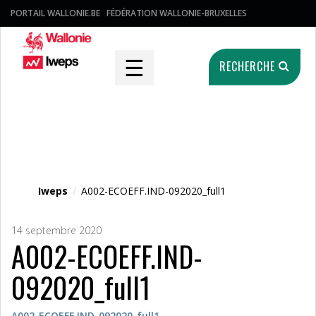
PORTAIL WALLONIE.BE
FÉDÉRATION WALLONIE-BRUXELLES
☰
RECHERCHE
Fichier média
Iweps
/
A002-ECOEFF.IND-092020_full1
14 septembre 2020
A002-ECOEFF.IND-
092020_full1
A002-ECOEFF.IND-092020_full1