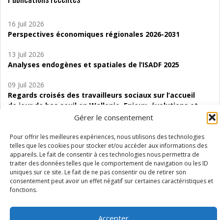
16 Juil 2026
Perspectives économiques régionales 2026-2031
13 Juil 2026
Analyses endogènes et spatiales de l’ISADF 2025
09 Juil 2026
Regards croisés des travailleurs sociaux sur l’accueil
de jour de bas seuil en Wallonie. Enjeux, évolutions et
perspectives
Gérer le consentement
06 Juil 2026
Pour offrir les meilleures expériences, nous utilisons des technologies
Étude d’évaluabilité des Structures
telles que les cookies pour stocker et/ou accéder aux informations des
appareils. Le fait de consentir à ces technologies nous permettra de
d’accompagnement à l’autocréation d’emploi (SAACE)
traiter des données telles que le comportement de navigation ou les ID
uniques sur ce site. Le fait de ne pas consentir ou de retirer son
01 Juil 2026
consentement peut avoir un effet négatif sur certaines caractéristiques et
Pénurie du personnel infirmier :quels indicateurs
fonctions.
d’offre de soins pour comprendre la situation en
Wallonie ?
Accepter