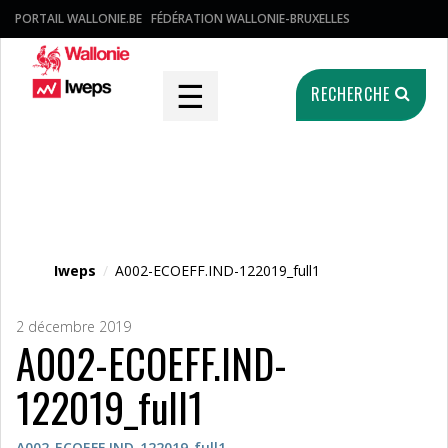
PORTAIL WALLONIE.BE
FÉDÉRATION WALLONIE-BRUXELLES
☰
RECHERCHE
Fichier média
Iweps
/
A002-ECOEFF.IND-122019_full1
2 décembre 2019
A002-ECOEFF.IND-
122019_full1
A002-ECOEFF.IND-122019_full1