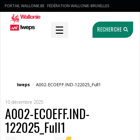
PORTAIL WALLONIE.BE
FÉDÉRATION WALLONIE-BRUXELLES
☰
RECHERCHE
Fichier média
Iweps
/
A002-ECOEFF.IND-122025_Full1
10 décembre 2025
A002-ECOEFF.IND-
122025_Full1