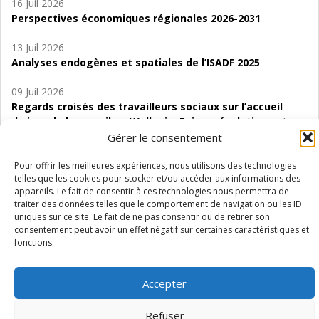
16 Juil 2026
Perspectives économiques régionales 2026-2031
13 Juil 2026
Analyses endogènes et spatiales de l’ISADF 2025
09 Juil 2026
Regards croisés des travailleurs sociaux sur l’accueil
de jour de bas seuil en Wallonie. Enjeux, évolutions et
perspectives
Gérer le consentement
06 Juil 2026
Pour offrir les meilleures expériences, nous utilisons des technologies
telles que les cookies pour stocker et/ou accéder aux informations des
Étude d’évaluabilité des Structures
appareils. Le fait de consentir à ces technologies nous permettra de
d’accompagnement à l’autocréation d’emploi (SAACE)
traiter des données telles que le comportement de navigation ou les ID
uniques sur ce site. Le fait de ne pas consentir ou de retirer son
01 Juil 2026
consentement peut avoir un effet négatif sur certaines caractéristiques et
Pénurie du personnel infirmier :quels indicateurs
fonctions.
d’offre de soins pour comprendre la situation en
Wallonie ?
Accepter
Refuser