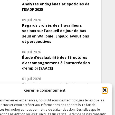
Analyses endogènes et spatiales de
l’ISADF 2025
09 Juil 2026
Regards croisés des travailleurs
sociaux sur l’accueil de jour de bas
seuil en Wallonie. Enjeux, évolutions
et perspectives
06 Juil 2026
Étude d’évaluabilité des Structures
d’accompagnement à l’autocréation
d’emploi (SAACE)
01 Juil 2026
Pénurie du personnel infirmier :quels
indicateurs d’offre de soins pour
Gérer le consentement
comprendre la situation en Wallonie ?
les meilleures expériences, nous utilisons des technologies telles que les
r stocker et/ou accéder aux informations des appareils. Le fait de
 ces technologies nous permettra de traiter des données telles que le
 de navigation ou les ID uniques sur ce site. Le fait de ne pas consentir