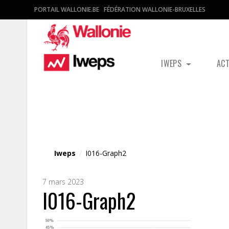
PORTAIL WALLONIE.BE
FÉDÉRATION WALLONIE-BRUXELLES
IWEPS
AC
Fichier média
Iweps
/
I016-Graph2
7 mars 2023
I016-Graph2