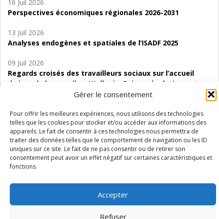
16 Juil 2026
Perspectives économiques régionales 2026-2031
13 Juil 2026
Analyses endogènes et spatiales de l’ISADF 2025
09 Juil 2026
Regards croisés des travailleurs sociaux sur l’accueil
de jour de bas seuil en Wallonie. Enjeux, évolutions et
perspectives
Gérer le consentement
06 Juil 2026
Pour offrir les meilleures expériences, nous utilisons des technologies
telles que les cookies pour stocker et/ou accéder aux informations des
Étude d’évaluabilité des Structures
appareils. Le fait de consentir à ces technologies nous permettra de
d’accompagnement à l’autocréation d’emploi (SAACE)
traiter des données telles que le comportement de navigation ou les ID
uniques sur ce site. Le fait de ne pas consentir ou de retirer son
01 Juil 2026
consentement peut avoir un effet négatif sur certaines caractéristiques et
Pénurie du personnel infirmier :quels indicateurs
fonctions.
d’offre de soins pour comprendre la situation en
Wallonie ?
Accepter
Refuser