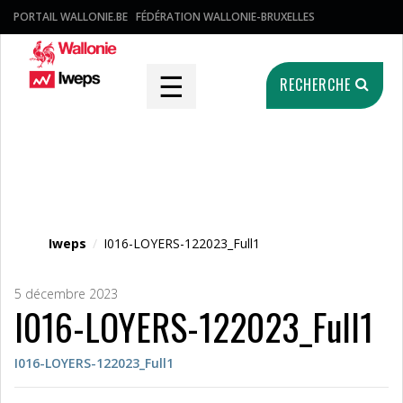
PORTAIL WALLONIE.BE
FÉDÉRATION WALLONIE-BRUXELLES
☰
RECHERCHE
Fichier média
Iweps
/
I016-LOYERS-122023_Full1
5 décembre 2023
I016-LOYERS-122023_Full1
I016-LOYERS-122023_Full1