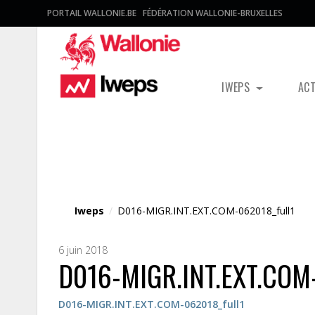
PORTAIL WALLONIE.BE
FÉDÉRATION WALLONIE-BRUXELLES
IWEPS
AC
Fichier média
Iweps
/
D016-MIGR.INT.EXT.COM-062018_full1
6 juin 2018
D016-MIGR.INT.EXT.COM
D016-MIGR.INT.EXT.COM-062018_full1