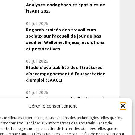
Analyses endogènes et spatiales de
l’ISADF 2025
09 Juil 2026
Regards croisés des travailleurs
sociaux sur l’accueil de jour de bas
seuil en Wallonie. Enjeux, évolutions
et perspectives
06 Juil 2026
Étude d’évaluabilité des Structures
d’accompagnement à l’autocréation
d’emploi (SAACE)
01 Juil 2026
Pénurie du personnel infirmier :quels
indicateurs d’offre de soins pour
Gérer le consentement
comprendre la situation en Wallonie ?
les meilleures expériences, nous utilisons des technologies telles que les
r stocker et/ou accéder aux informations des appareils. Le fait de
 ces technologies nous permettra de traiter des données telles que le
 de navigation ou les ID uniques sur ce site. Le fait de ne pas consentir