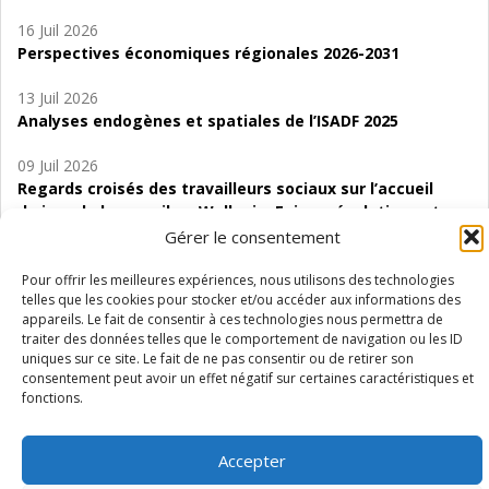
16 Juil 2026
Perspectives économiques régionales 2026-2031
13 Juil 2026
Analyses endogènes et spatiales de l’ISADF 2025
09 Juil 2026
Regards croisés des travailleurs sociaux sur l’accueil
de jour de bas seuil en Wallonie. Enjeux, évolutions et
perspectives
Gérer le consentement
06 Juil 2026
Pour offrir les meilleures expériences, nous utilisons des technologies
telles que les cookies pour stocker et/ou accéder aux informations des
Étude d’évaluabilité des Structures
appareils. Le fait de consentir à ces technologies nous permettra de
d’accompagnement à l’autocréation d’emploi (SAACE)
traiter des données telles que le comportement de navigation ou les ID
uniques sur ce site. Le fait de ne pas consentir ou de retirer son
01 Juil 2026
consentement peut avoir un effet négatif sur certaines caractéristiques et
Pénurie du personnel infirmier :quels indicateurs
fonctions.
d’offre de soins pour comprendre la situation en
Wallonie ?
Accepter