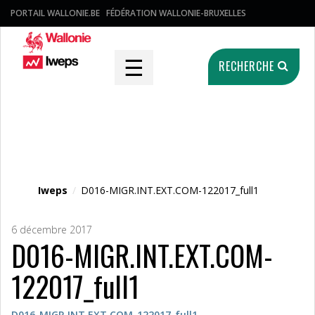
PORTAIL WALLONIE.BE
FÉDÉRATION WALLONIE-BRUXELLES
☰
RECHERCHE
Fichier média
Iweps
/
D016-MIGR.INT.EXT.COM-122017_full1
6 décembre 2017
D016-MIGR.INT.EXT.COM-
122017_full1
D016-MIGR.INT.EXT.COM-122017_full1