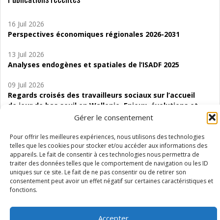
16 Juil 2026
Perspectives économiques régionales 2026-2031
13 Juil 2026
Analyses endogènes et spatiales de l’ISADF 2025
09 Juil 2026
Regards croisés des travailleurs sociaux sur l’accueil
de jour de bas seuil en Wallonie. Enjeux, évolutions et
perspectives
Gérer le consentement
06 Juil 2026
Pour offrir les meilleures expériences, nous utilisons des technologies
Étude d’évaluabilité des Structures
telles que les cookies pour stocker et/ou accéder aux informations des
appareils. Le fait de consentir à ces technologies nous permettra de
d’accompagnement à l’autocréation d’emploi (SAACE)
traiter des données telles que le comportement de navigation ou les ID
uniques sur ce site. Le fait de ne pas consentir ou de retirer son
01 Juil 2026
consentement peut avoir un effet négatif sur certaines caractéristiques et
Pénurie du personnel infirmier :quels indicateurs
fonctions.
d’offre de soins pour comprendre la situation en
Wallonie ?
Accepter