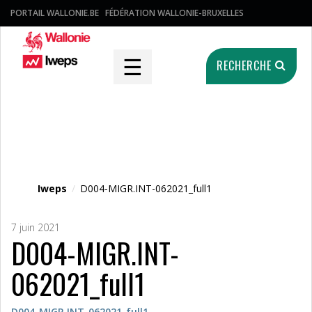
PORTAIL WALLONIE.BE
FÉDÉRATION WALLONIE-BRUXELLES
☰
RECHERCHE
Fichier média
Iweps
/
D004-MIGR.INT-062021_full1
7 juin 2021
D004-MIGR.INT-
062021_full1
D004-MIGR.INT-062021_full1