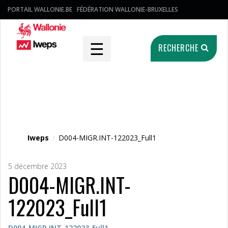
PORTAIL WALLONIE.BE
FÉDÉRATION WALLONIE-BRUXELLES
☰
RECHERCHE
Fichier média
Iweps
/
D004-MIGR.INT-122023_Full1
5 décembre 2023
D004-MIGR.INT-
122023_Full1
D004-MIGR.INT-122023_Full1