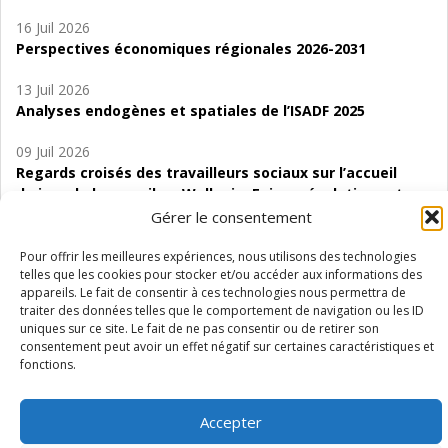
16 Juil 2026
Perspectives économiques régionales 2026-2031
13 Juil 2026
Analyses endogènes et spatiales de l’ISADF 2025
09 Juil 2026
Regards croisés des travailleurs sociaux sur l’accueil
de jour de bas seuil en Wallonie. Enjeux, évolutions et
perspectives
Gérer le consentement
06 Juil 2026
Pour offrir les meilleures expériences, nous utilisons des technologies
telles que les cookies pour stocker et/ou accéder aux informations des
Étude d’évaluabilité des Structures
appareils. Le fait de consentir à ces technologies nous permettra de
d’accompagnement à l’autocréation d’emploi (SAACE)
traiter des données telles que le comportement de navigation ou les ID
uniques sur ce site. Le fait de ne pas consentir ou de retirer son
01 Juil 2026
consentement peut avoir un effet négatif sur certaines caractéristiques et
Pénurie du personnel infirmier :quels indicateurs
fonctions.
d’offre de soins pour comprendre la situation en
Wallonie ?
Accepter