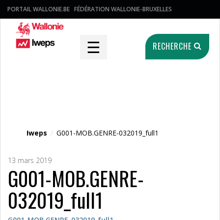
PORTAIL WALLONIE.BE
FÉDÉRATION WALLONIE-BRUXELLES
☰
RECHERCHE
Fichier média
Iweps
/
G001-MOB.GENRE-032019_full1
13 mars 2019
G001-MOB.GENRE-
032019_full1
G001-MOB.GENRE-032019_full1