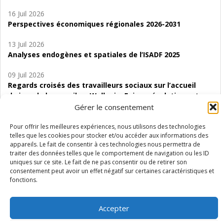
16 Juil 2026
Perspectives économiques régionales 2026-2031
13 Juil 2026
Analyses endogènes et spatiales de l’ISADF 2025
09 Juil 2026
Regards croisés des travailleurs sociaux sur l’accueil
de jour de bas seuil en Wallonie. Enjeux, évolutions et
perspectives
Gérer le consentement
06 Juil 2026
Pour offrir les meilleures expériences, nous utilisons des technologies
telles que les cookies pour stocker et/ou accéder aux informations des
Étude d’évaluabilité des Structures
appareils. Le fait de consentir à ces technologies nous permettra de
d’accompagnement à l’autocréation d’emploi (SAACE)
traiter des données telles que le comportement de navigation ou les ID
uniques sur ce site. Le fait de ne pas consentir ou de retirer son
01 Juil 2026
consentement peut avoir un effet négatif sur certaines caractéristiques et
Pénurie du personnel infirmier :quels indicateurs
fonctions.
d’offre de soins pour comprendre la situation en
Wallonie ?
Accepter