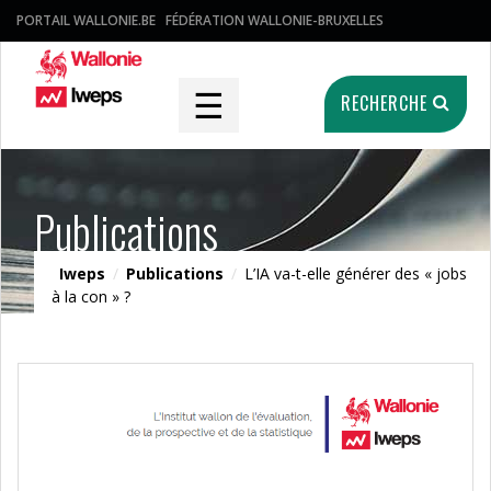
PORTAIL WALLONIE.BE
FÉDÉRATION WALLONIE-BRUXELLES
☰
RECHERCHE
Publications
Iweps
/
Publications
/
L’IA va-t-elle générer des « jobs
à la con » ?