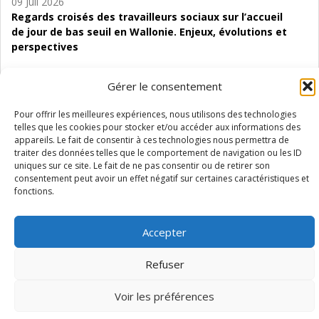
09 Juil 2026
Regards croisés des travailleurs sociaux sur l’accueil
de jour de bas seuil en Wallonie. Enjeux, évolutions et
perspectives
06 Juil 2026
Gérer le consentement
Étude d’évaluabilité des Structures
d’accompagnement à l’autocréation d’emploi (SAACE)
Pour offrir les meilleures expériences, nous utilisons des technologies
telles que les cookies pour stocker et/ou accéder aux informations des
01 Juil 2026
appareils. Le fait de consentir à ces technologies nous permettra de
Pénurie du personnel infirmier :quels indicateurs
traiter des données telles que le comportement de navigation ou les ID
d’offre de soins pour comprendre la situation en
uniques sur ce site. Le fait de ne pas consentir ou de retirer son
consentement peut avoir un effet négatif sur certaines caractéristiques et
Wallonie ?
fonctions.
Accepter
Mentions légales
Vie privée
Médiateur
Accessibilité
Refuser
Voir les préférences