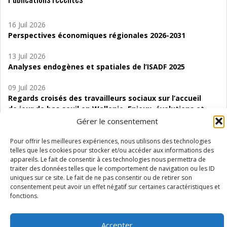
16 Juil 2026
Perspectives économiques régionales 2026-2031
13 Juil 2026
Analyses endogènes et spatiales de l’ISADF 2025
09 Juil 2026
Regards croisés des travailleurs sociaux sur l’accueil
de jour de bas seuil en Wallonie. Enjeux, évolutions et
perspectives
Gérer le consentement
06 Juil 2026
Pour offrir les meilleures expériences, nous utilisons des technologies
Étude d’évaluabilité des Structures
telles que les cookies pour stocker et/ou accéder aux informations des
appareils. Le fait de consentir à ces technologies nous permettra de
d’accompagnement à l’autocréation d’emploi (SAACE)
traiter des données telles que le comportement de navigation ou les ID
uniques sur ce site. Le fait de ne pas consentir ou de retirer son
01 Juil 2026
consentement peut avoir un effet négatif sur certaines caractéristiques et
Pénurie du personnel infirmier :quels indicateurs
fonctions.
d’offre de soins pour comprendre la situation en
Wallonie ?
Accepter