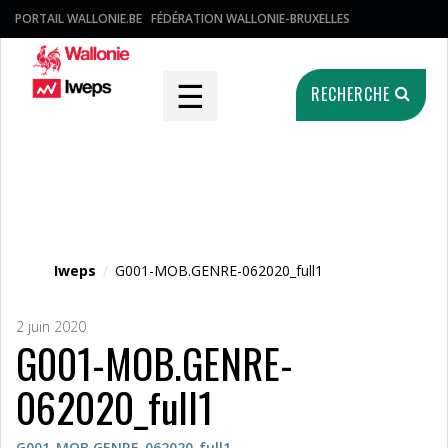
PORTAIL WALLONIE.BE
FÉDÉRATION WALLONIE-BRUXELLES
☰
RECHERCHE
Fichier média
Iweps
/
G001-MOB.GENRE-062020_full1
2 juin 2020
G001-MOB.GENRE-
062020_full1
G001-MOB.GENRE-062020_full1