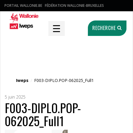
PORTAIL WALLONIE.BE
FÉDÉRATION WALLONIE-BRUXELLES
☰
RECHERCHE
Fichier média
Iweps
/
F003-DIPLO.POP-062025_Full1
5 juin 2025
F003-DIPLO.POP-
062025_Full1