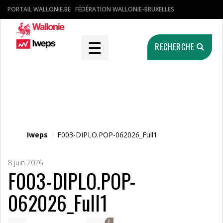
PORTAIL WALLONIE.BE
FÉDÉRATION WALLONIE-BRUXELLES
☰
RECHERCHE
Fichier média
Iweps
/
F003-DIPLO.POP-062026_Full1
8 juin 2026
F003-DIPLO.POP-
062026_Full1