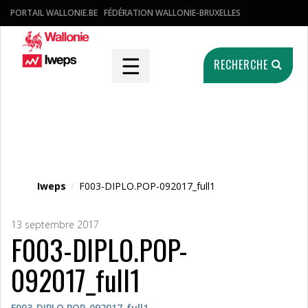
PORTAIL WALLONIE.BE
FÉDÉRATION WALLONIE-BRUXELLES
☰
RECHERCHE
Fichier média
Iweps
/
F003-DIPLO.POP-092017_full1
13 septembre 2017
F003-DIPLO.POP-
092017_full1
F003-DIPLO.POP-092017_full1