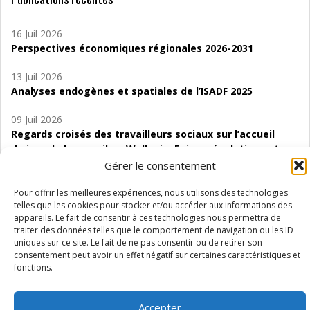
16 Juil 2026
Perspectives économiques régionales 2026-2031
13 Juil 2026
Analyses endogènes et spatiales de l’ISADF 2025
09 Juil 2026
Regards croisés des travailleurs sociaux sur l’accueil
de jour de bas seuil en Wallonie. Enjeux, évolutions et
perspectives
Gérer le consentement
06 Juil 2026
Pour offrir les meilleures expériences, nous utilisons des technologies
Étude d’évaluabilité des Structures
telles que les cookies pour stocker et/ou accéder aux informations des
appareils. Le fait de consentir à ces technologies nous permettra de
d’accompagnement à l’autocréation d’emploi (SAACE)
traiter des données telles que le comportement de navigation ou les ID
uniques sur ce site. Le fait de ne pas consentir ou de retirer son
01 Juil 2026
consentement peut avoir un effet négatif sur certaines caractéristiques et
Pénurie du personnel infirmier :quels indicateurs
fonctions.
d’offre de soins pour comprendre la situation en
Wallonie ?
Accepter