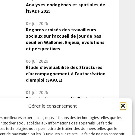
Analyses endogènes et spatiales de
l’ISADF 2025
09 Juil 2026
Regards croisés des travailleurs
sociaux sur l’accueil de jour de bas
seuil en Wallonie. Enjeux, évolutions
et perspectives
06 Juil 2026
Étude d’évaluabilité des Structures
d’accompagnement à l’autocréation
d’emploi (SAACE)
01 Juil 2026
Pénurie du personnel infirmier :quels
indicateurs d’offre de soins pour
Gérer le consentement
comprendre la situation en Wallonie ?
les meilleures expériences, nous utilisons des technologies telles que les
r stocker et/ou accéder aux informations des appareils. Le fait de
 ces technologies nous permettra de traiter des données telles que le
 de navigation ou les ID uniques sur ce site. Le fait de ne pas consentir