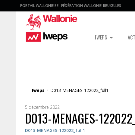
PORTAIL WALLONIE.BE
FÉDÉRATION WALLONIE-BRUXELLES
IWEPS
AC
Fichier média
Iweps
/
D013-MENAGES-122022_full1
5 décembre 2022
D013-MENAGES-122022_
D013-MENAGES-122022_full1