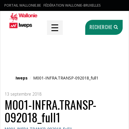
PORTAIL WALLONIE.BE
FÉDÉRATION WALLONIE-BRUXELLES
☰
RECHERCHE
Fichier média
Iweps
/
M001-INFRA.TRANSP-092018_full1
13 septembre 2018
M001-INFRA.TRANSP-
092018_full1
M001-INFRA.TRANSP-092018_full1