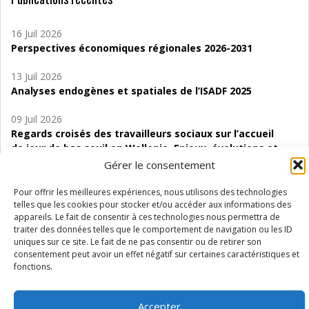
16 Juil 2026
Perspectives économiques régionales 2026-2031
13 Juil 2026
Analyses endogènes et spatiales de l’ISADF 2025
09 Juil 2026
Regards croisés des travailleurs sociaux sur l’accueil
de jour de bas seuil en Wallonie. Enjeux, évolutions et
perspectives
Gérer le consentement
06 Juil 2026
Pour offrir les meilleures expériences, nous utilisons des technologies
Étude d’évaluabilité des Structures
telles que les cookies pour stocker et/ou accéder aux informations des
appareils. Le fait de consentir à ces technologies nous permettra de
d’accompagnement à l’autocréation d’emploi (SAACE)
traiter des données telles que le comportement de navigation ou les ID
uniques sur ce site. Le fait de ne pas consentir ou de retirer son
01 Juil 2026
consentement peut avoir un effet négatif sur certaines caractéristiques et
Pénurie du personnel infirmier :quels indicateurs
fonctions.
d’offre de soins pour comprendre la situation en
Wallonie ?
Accepter