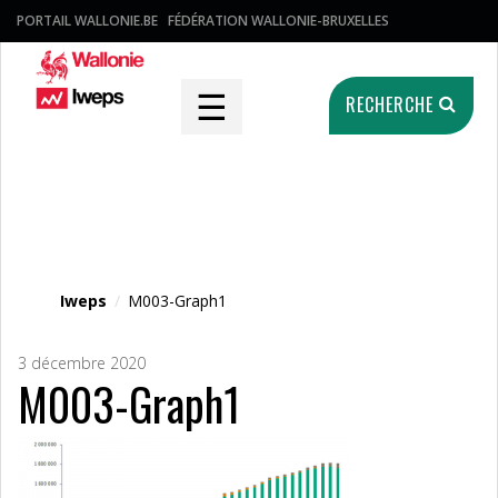
PORTAIL WALLONIE.BE
FÉDÉRATION WALLONIE-BRUXELLES
☰
RECHERCHE
Fichier média
Iweps
/
M003-Graph1
3 décembre 2020
M003-Graph1