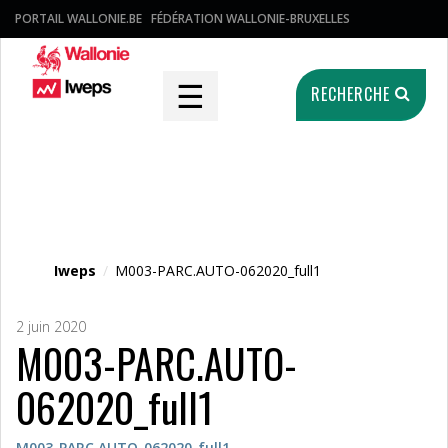
PORTAIL WALLONIE.BE
FÉDÉRATION WALLONIE-BRUXELLES
☰
RECHERCHE
Fichier média
Iweps
/
M003-PARC.AUTO-062020_full1
2 juin 2020
M003-PARC.AUTO-
062020_full1
M003-PARC.AUTO-062020_full1