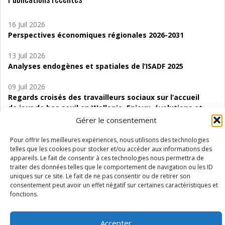
16 Juil 2026
Perspectives économiques régionales 2026-2031
13 Juil 2026
Analyses endogènes et spatiales de l’ISADF 2025
09 Juil 2026
Regards croisés des travailleurs sociaux sur l’accueil
de jour de bas seuil en Wallonie. Enjeux, évolutions et
perspectives
Gérer le consentement
06 Juil 2026
Pour offrir les meilleures expériences, nous utilisons des technologies
Étude d’évaluabilité des Structures
telles que les cookies pour stocker et/ou accéder aux informations des
appareils. Le fait de consentir à ces technologies nous permettra de
d’accompagnement à l’autocréation d’emploi (SAACE)
traiter des données telles que le comportement de navigation ou les ID
uniques sur ce site. Le fait de ne pas consentir ou de retirer son
01 Juil 2026
consentement peut avoir un effet négatif sur certaines caractéristiques et
Pénurie du personnel infirmier :quels indicateurs
fonctions.
d’offre de soins pour comprendre la situation en
Wallonie ?
Accepter