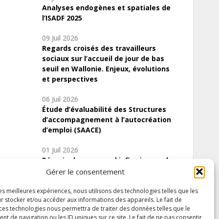
Analyses endogènes et spatiales de
l’ISADF 2025
09 Juil 2026
Regards croisés des travailleurs
sociaux sur l’accueil de jour de bas
seuil en Wallonie. Enjeux, évolutions
et perspectives
06 Juil 2026
Étude d’évaluabilité des Structures
d’accompagnement à l’autocréation
d’emploi (SAACE)
01 Juil 2026
Pénurie du personnel infirmier :quels
indicateurs d’offre de soins pour
Gérer le consentement
comprendre la situation en Wallonie ?
les meilleures expériences, nous utilisons des technologies telles que les
r stocker et/ou accéder aux informations des appareils. Le fait de
 ces technologies nous permettra de traiter des données telles que le
 de navigation ou les ID uniques sur ce site. Le fait de ne pas consentir