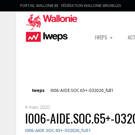
PORTAIL WALLONIE.BE
FÉDÉRATION WALLONIE-BRUXELLES
IWEPS
AC
Fichier média
Iweps
/
I006-AIDE.SOC.65+-032020_full1
4 mars 2020
I006-AIDE.SOC.65+-0320
I006-AIDE.SOC.65+-032020_full1