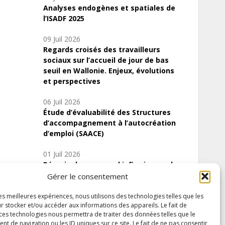
Analyses endogènes et spatiales de
l’ISADF 2025
09 Juil 2026
Regards croisés des travailleurs
sociaux sur l’accueil de jour de bas
seuil en Wallonie. Enjeux, évolutions
et perspectives
06 Juil 2026
Étude d’évaluabilité des Structures
d’accompagnement à l’autocréation
d’emploi (SAACE)
01 Juil 2026
Pénurie du personnel infirmier :quels
indicateurs d’offre de soins pour
Gérer le consentement
comprendre la situation en Wallonie ?
les meilleures expériences, nous utilisons des technologies telles que les
r stocker et/ou accéder aux informations des appareils. Le fait de
 ces technologies nous permettra de traiter des données telles que le
 de navigation ou les ID uniques sur ce site. Le fait de ne pas consentir