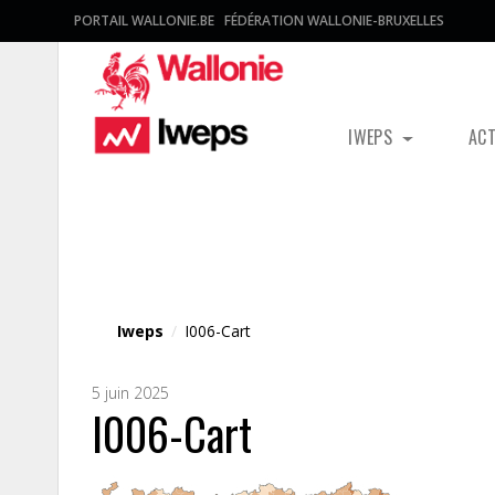
PORTAIL WALLONIE.BE
FÉDÉRATION WALLONIE-BRUXELLES
IWEPS
AC
Fichier média
Iweps
/
I006-Cart
5 juin 2025
I006-Cart