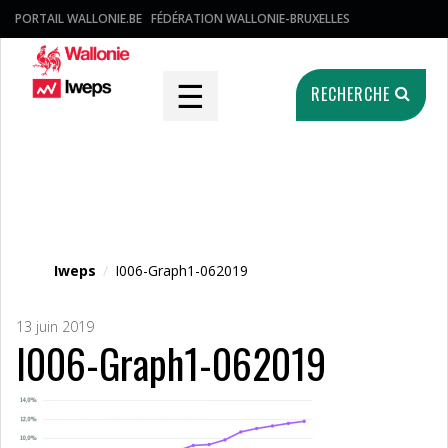
PORTAIL WALLONIE.BE
FÉDÉRATION WALLONIE-BRUXELLES
☰
RECHERCHE
Fichier média
Iweps
/
I006-Graph1-062019
13 juin 2019
I006-Graph1-062019