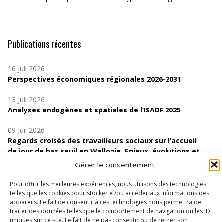
Publications récentes
16 Juil 2026
Perspectives économiques régionales 2026-2031
13 Juil 2026
Analyses endogènes et spatiales de l’ISADF 2025
09 Juil 2026
Regards croisés des travailleurs sociaux sur l’accueil
de jour de bas seuil en Wallonie. Enjeux, évolutions et
perspectives
Gérer le consentement
06 Juil 2026
Pour offrir les meilleures expériences, nous utilisons des technologies
Étude d’évaluabilité des Structures
telles que les cookies pour stocker et/ou accéder aux informations des
d’accompagnement à l’autocréation d’emploi (SAACE)
appareils. Le fait de consentir à ces technologies nous permettra de
traiter des données telles que le comportement de navigation ou les ID
uniques sur ce site. Le fait de ne pas consentir ou de retirer son