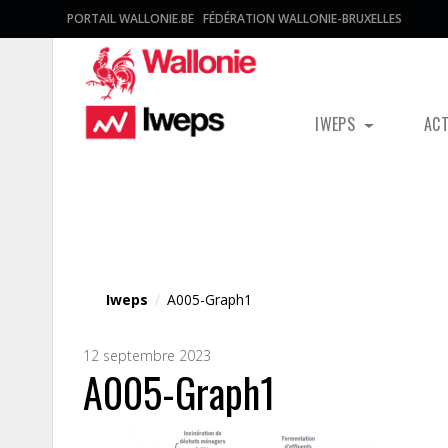
PORTAIL WALLONIE.BE
FÉDÉRATION WALLONIE-BRUXELLES
IWEPS
AC
Fichier média
Iweps
/
A005-Graph1
12 septembre 2023
A005-Graph1