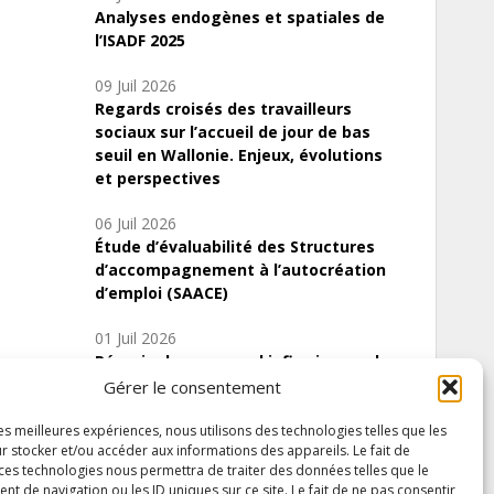
Analyses endogènes et spatiales de
l’ISADF 2025
09 Juil 2026
Regards croisés des travailleurs
sociaux sur l’accueil de jour de bas
seuil en Wallonie. Enjeux, évolutions
et perspectives
06 Juil 2026
Étude d’évaluabilité des Structures
d’accompagnement à l’autocréation
d’emploi (SAACE)
01 Juil 2026
Pénurie du personnel infirmier :quels
indicateurs d’offre de soins pour
Gérer le consentement
comprendre la situation en Wallonie ?
les meilleures expériences, nous utilisons des technologies telles que les
r stocker et/ou accéder aux informations des appareils. Le fait de
 ces technologies nous permettra de traiter des données telles que le
 de navigation ou les ID uniques sur ce site. Le fait de ne pas consentir