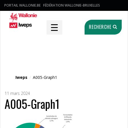
PORTAIL WALLONIE.BE
FÉDÉRATION WALLONIE-BRUXELLES
☰
RECHERCHE
Fichier média
Iweps
/
A005-Graph1
11 mars 2024
A005-Graph1