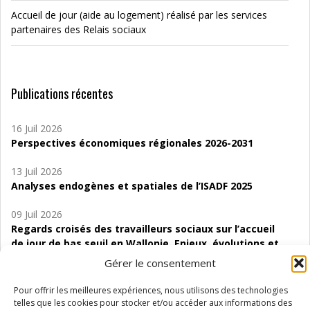
Accueil de jour (aide au logement) réalisé par les services
partenaires des Relais sociaux
Publications récentes
16 Juil 2026
Perspectives économiques régionales 2026-2031
13 Juil 2026
Analyses endogènes et spatiales de l’ISADF 2025
09 Juil 2026
Regards croisés des travailleurs sociaux sur l’accueil
de jour de bas seuil en Wallonie. Enjeux, évolutions et
perspectives
Gérer le consentement
06 Juil 2026
Pour offrir les meilleures expériences, nous utilisons des technologies
Étude d’évaluabilité des Structures
telles que les cookies pour stocker et/ou accéder aux informations des