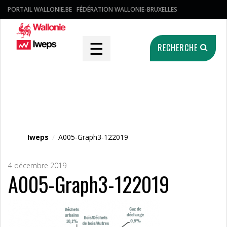
PORTAIL WALLONIE.BE
FÉDÉRATION WALLONIE-BRUXELLES
☰
RECHERCHE
Fichier média
Iweps
/
A005-Graph3-122019
4 décembre 2019
A005-Graph3-122019