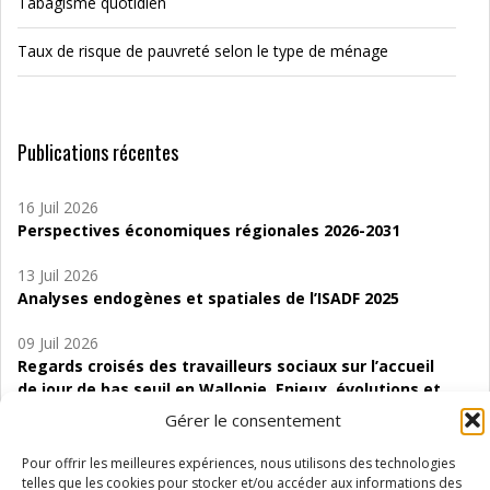
Tabagisme quotidien
Taux de risque de pauvreté selon le type de ménage
Publications récentes
16 Juil 2026
Perspectives économiques régionales 2026-2031
13 Juil 2026
Analyses endogènes et spatiales de l’ISADF 2025
09 Juil 2026
Regards croisés des travailleurs sociaux sur l’accueil
de jour de bas seuil en Wallonie. Enjeux, évolutions et
perspectives
Gérer le consentement
06 Juil 2026
Pour offrir les meilleures expériences, nous utilisons des technologies
Étude d’évaluabilité des Structures
telles que les cookies pour stocker et/ou accéder aux informations des