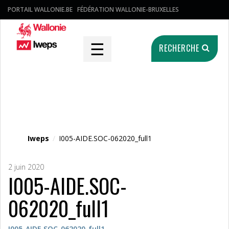
PORTAIL WALLONIE.BE
FÉDÉRATION WALLONIE-BRUXELLES
☰
RECHERCHE
Fichier média
Iweps
/
I005-AIDE.SOC-062020_full1
2 juin 2020
I005-AIDE.SOC-
062020_full1
I005-AIDE.SOC-062020_full1