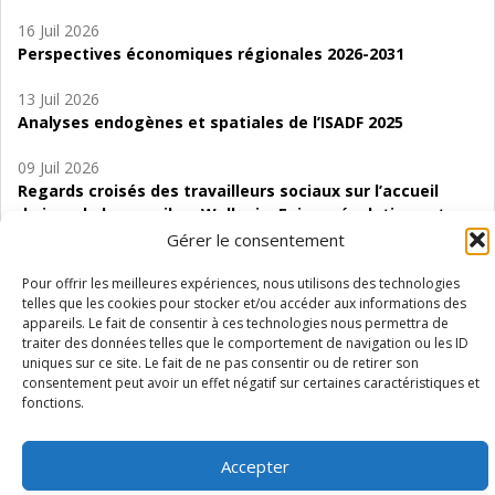
16 Juil 2026
Perspectives économiques régionales 2026-2031
13 Juil 2026
Analyses endogènes et spatiales de l’ISADF 2025
09 Juil 2026
Regards croisés des travailleurs sociaux sur l’accueil
de jour de bas seuil en Wallonie. Enjeux, évolutions et
perspectives
Gérer le consentement
06 Juil 2026
Pour offrir les meilleures expériences, nous utilisons des technologies
telles que les cookies pour stocker et/ou accéder aux informations des
Étude d’évaluabilité des Structures
appareils. Le fait de consentir à ces technologies nous permettra de
d’accompagnement à l’autocréation d’emploi (SAACE)
traiter des données telles que le comportement de navigation ou les ID
uniques sur ce site. Le fait de ne pas consentir ou de retirer son
01 Juil 2026
consentement peut avoir un effet négatif sur certaines caractéristiques et
Pénurie du personnel infirmier :quels indicateurs
fonctions.
d’offre de soins pour comprendre la situation en
Wallonie ?
Accepter