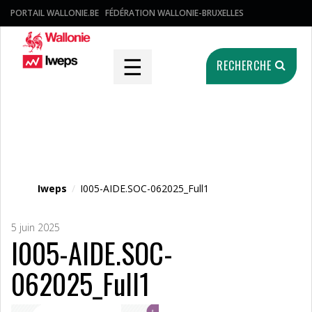
PORTAIL WALLONIE.BE
FÉDÉRATION WALLONIE-BRUXELLES
☰
RECHERCHE
Fichier média
Iweps
/
I005-AIDE.SOC-062025_Full1
5 juin 2025
I005-AIDE.SOC-
062025_Full1