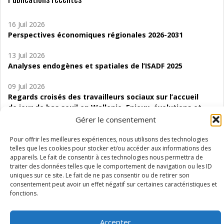
16 Juil 2026
Perspectives économiques régionales 2026-2031
13 Juil 2026
Analyses endogènes et spatiales de l’ISADF 2025
09 Juil 2026
Regards croisés des travailleurs sociaux sur l’accueil
de jour de bas seuil en Wallonie. Enjeux, évolutions et
perspectives
Gérer le consentement
06 Juil 2026
Pour offrir les meilleures expériences, nous utilisons des technologies
Étude d’évaluabilité des Structures
telles que les cookies pour stocker et/ou accéder aux informations des
appareils. Le fait de consentir à ces technologies nous permettra de
d’accompagnement à l’autocréation d’emploi (SAACE)
traiter des données telles que le comportement de navigation ou les ID
uniques sur ce site. Le fait de ne pas consentir ou de retirer son
01 Juil 2026
consentement peut avoir un effet négatif sur certaines caractéristiques et
Pénurie du personnel infirmier :quels indicateurs
fonctions.
d’offre de soins pour comprendre la situation en
Wallonie ?
Accepter