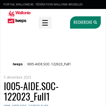
PORTAIL WALLONIE.BE
FÉDÉRATION WALLONIE-BRUXELLES
☰
RECHERCHE
Fichier média
Iweps
/
I005-AIDE.SOC-122023_Full1
5 décembre 2023
I005-AIDE.SOC-
122023_Full1
I005-AIDE.SOC-122023_Full1