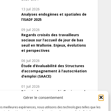
13 Juil 2026
Analyses endogènes et spatiales de
l’ISADF 2025
09 Juil 2026
Regards croisés des travailleurs
sociaux sur l’accueil de jour de bas
seuil en Wallonie. Enjeux, évolutions
et perspectives
06 Juil 2026
Étude d’évaluabilité des Structures
d’accompagnement à l’autocréation
d’emploi (SAACE)
01 Juil 2026
Pénurie du personnel infirmier :quels
indicateurs d’offre de soins pour
Gérer le consentement
comprendre la situation en Wallonie ?
les meilleures expériences, nous utilisons des technologies telles que les