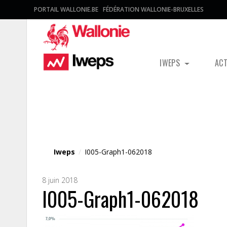
PORTAIL WALLONIE.BE
FÉDÉRATION WALLONIE-BRUXELLES
IWEPS
AC
Fichier média
Iweps
/
I005-Graph1-062018
8 juin 2018
I005-Graph1-062018