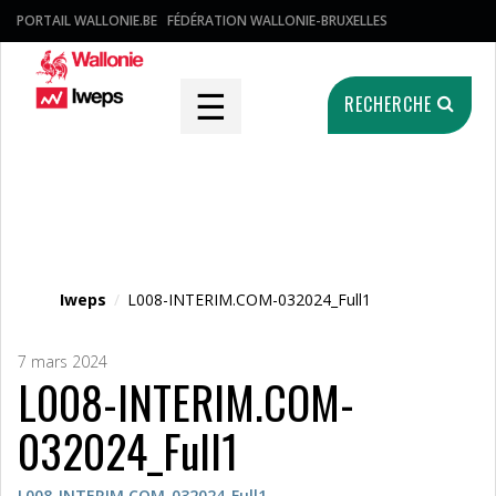
PORTAIL WALLONIE.BE
FÉDÉRATION WALLONIE-BRUXELLES
☰
RECHERCHE
Fichier média
Iweps
/
L008-INTERIM.COM-032024_Full1
7 mars 2024
L008-INTERIM.COM-
032024_Full1
L008-INTERIM.COM-032024_Full1