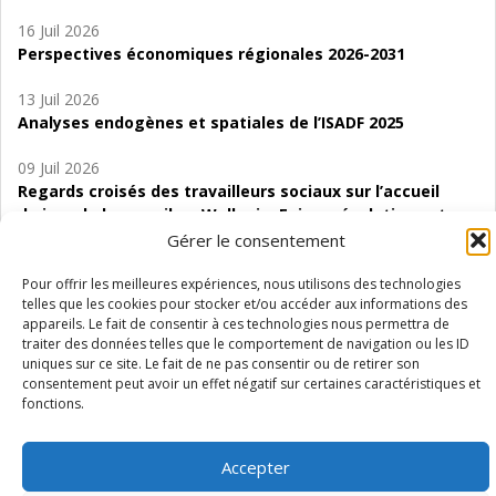
16 Juil 2026
Perspectives économiques régionales 2026-2031
13 Juil 2026
Analyses endogènes et spatiales de l’ISADF 2025
09 Juil 2026
Regards croisés des travailleurs sociaux sur l’accueil
de jour de bas seuil en Wallonie. Enjeux, évolutions et
perspectives
Gérer le consentement
06 Juil 2026
Pour offrir les meilleures expériences, nous utilisons des technologies
telles que les cookies pour stocker et/ou accéder aux informations des
Étude d’évaluabilité des Structures
appareils. Le fait de consentir à ces technologies nous permettra de
d’accompagnement à l’autocréation d’emploi (SAACE)
traiter des données telles que le comportement de navigation ou les ID
uniques sur ce site. Le fait de ne pas consentir ou de retirer son
01 Juil 2026
consentement peut avoir un effet négatif sur certaines caractéristiques et
Pénurie du personnel infirmier :quels indicateurs
fonctions.
d’offre de soins pour comprendre la situation en
Wallonie ?
Accepter