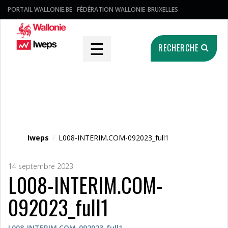
PORTAIL WALLONIE.BE
FÉDÉRATION WALLONIE-BRUXELLES
☰
RECHERCHE
Fichier média
Iweps
/
L008-INTERIM.COM-092023_full1
14 septembre 2023
L008-INTERIM.COM-
092023_full1
L008-INTERIM.COM-092023_full1