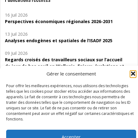
16 Juil 2026
Perspectives économiques régionales 2026-2031
13 Juil 2026
Analyses endogènes et spatiales de l’ISADF 2025
09 Juil 2026
Regards croisés des travailleurs sociaux sur l’accueil
de jour de bas seuil en Wallonie. Enjeux, évolutions et
perspectives
Gérer le consentement
06 Juil 2026
Pour offrir les meilleures expériences, nous utilisons des technologies
Étude d’évaluabilité des Structures
telles que les cookies pour stocker et/ou accéder aux informations des
appareils. Le fait de consentir à ces technologies nous permettra de
d’accompagnement à l’autocréation d’emploi (SAACE)
traiter des données telles que le comportement de navigation ou les ID
uniques sur ce site. Le fait de ne pas consentir ou de retirer son
01 Juil 2026
consentement peut avoir un effet négatif sur certaines caractéristiques et
Pénurie du personnel infirmier :quels indicateurs
fonctions.
d’offre de soins pour comprendre la situation en
Wallonie ?
Accepter