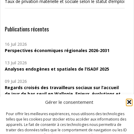
Taux de privation matérielle et sociale selon le statut d’emploi
Publications récentes
16 Juil 2026
Perspectives économiques régionales 2026-2031
13 Juil 2026
Analyses endogènes et spatiales de l’ISADF 2025
09 Juil 2026
Regards croisés des travailleurs sociaux sur l’accueil
de jour de bas seuil en Wallonie. Enjeux, évolutions et
perspectives
Gérer le consentement
06 Juil 2026
Pour offrir les meilleures expériences, nous utilisons des technologies
Étude d’évaluabilité des Structures
telles que les cookies pour stocker et/ou accéder aux informations des
d’accompagnement à l’autocréation d’emploi (SAACE)
appareils. Le fait de consentir à ces technologies nous permettra de
traiter des données telles que le comportement de navigation ou les ID