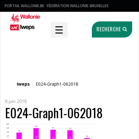
PORTAIL WALLONIE.BE
FÉDÉRATION WALLONIE-BRUXELLES
☰
RECHERCHE
Fichier média
Iweps
/
E024-Graph1-062018
8 juin 2018
E024-Graph1-062018