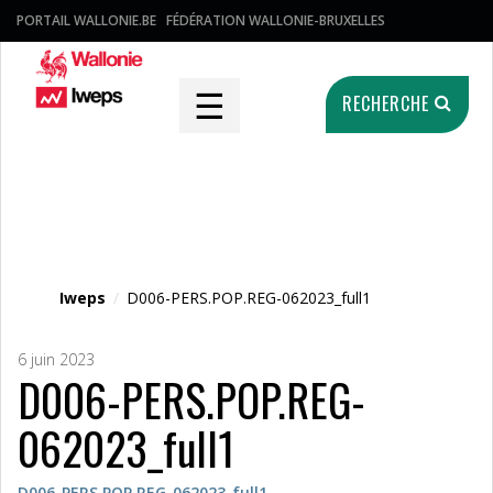
PORTAIL WALLONIE.BE
FÉDÉRATION WALLONIE-BRUXELLES
☰
RECHERCHE
Fichier média
Iweps
/
D006-PERS.POP.REG-062023_full1
6 juin 2023
D006-PERS.POP.REG-
062023_full1
D006-PERS.POP.REG-062023_full1