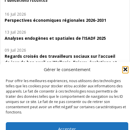
16 Juil 2026
Perspectives économiques régionales 2026-2031
13 Juil 2026
Analyses endogènes et spatiales de l’ISADF 2025
09 Juil 2026
Regards croisés des travailleurs sociaux sur l’accueil
de jour de bas seuil en Wallonie. Enjeux, évolutions et
perspectives
Gérer le consentement
06 Juil 2026
Pour offrir les meilleures expériences, nous utilisons des technologies
Étude d’évaluabilité des Structures
telles que les cookies pour stocker et/ou accéder aux informations des
appareils. Le fait de consentir à ces technologies nous permettra de
d’accompagnement à l’autocréation d’emploi (SAACE)
traiter des données telles que le comportement de navigation ou les ID
uniques sur ce site. Le fait de ne pas consentir ou de retirer son
01 Juil 2026
consentement peut avoir un effet négatif sur certaines caractéristiques et
Pénurie du personnel infirmier :quels indicateurs
fonctions.
d’offre de soins pour comprendre la situation en
Wallonie ?
Accepter