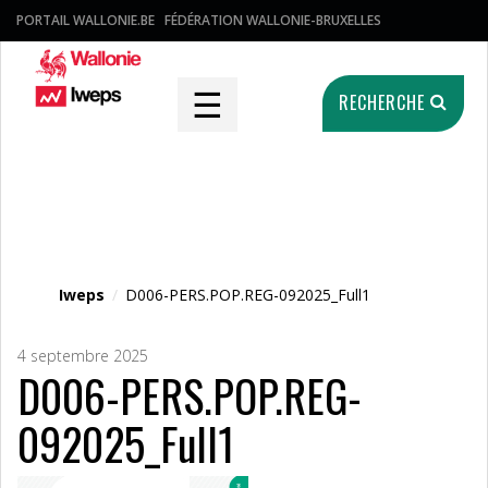
PORTAIL WALLONIE.BE
FÉDÉRATION WALLONIE-BRUXELLES
☰
RECHERCHE
Fichier média
Iweps
/
D006-PERS.POP.REG-092025_Full1
4 septembre 2025
D006-PERS.POP.REG-
092025_Full1