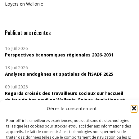
Loyers en Wallonie
Publications récentes
16 Juil 2026
Perspectives économiques régionales 2026-2031
13 Juil 2026
Analyses endogènes et spatiales de l’ISADF 2025
09 Juil 2026
Regards croisés des travailleurs sociaux sur l’accueil
de jour de bas seuil en Wallonie. Enjeux, évolutions et
perspectives
Gérer le consentement
06 Juil 2026
Pour offrir les meilleures expériences, nous utilisons des technologies
Étude d’évaluabilité des Structures
telles que les cookies pour stocker et/ou accéder aux informations des
d’accompagnement à l’autocréation d’emploi (SAACE)
appareils. Le fait de consentir à ces technologies nous permettra de
traiter des données telles que le comportement de navigation ou les ID