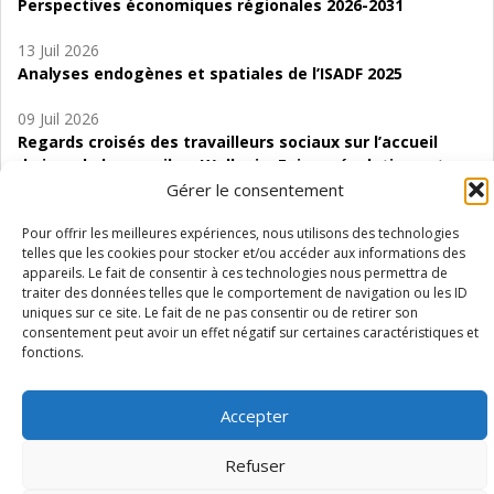
Perspectives économiques régionales 2026-2031
13 Juil 2026
Analyses endogènes et spatiales de l’ISADF 2025
09 Juil 2026
Regards croisés des travailleurs sociaux sur l’accueil
de jour de bas seuil en Wallonie. Enjeux, évolutions et
perspectives
Gérer le consentement
06 Juil 2026
Pour offrir les meilleures expériences, nous utilisons des technologies
telles que les cookies pour stocker et/ou accéder aux informations des
Étude d’évaluabilité des Structures
appareils. Le fait de consentir à ces technologies nous permettra de
d’accompagnement à l’autocréation d’emploi (SAACE)
traiter des données telles que le comportement de navigation ou les ID
uniques sur ce site. Le fait de ne pas consentir ou de retirer son
01 Juil 2026
consentement peut avoir un effet négatif sur certaines caractéristiques et
Pénurie du personnel infirmier :quels indicateurs
fonctions.
d’offre de soins pour comprendre la situation en
Wallonie ?
Accepter
Refuser