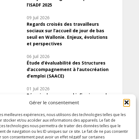
l’ISADF 2025
09 Juil 2026
Regards croisés des travailleurs
sociaux sur l’accueil de jour de bas
seuil en Wallonie. Enjeux, évolutions
et perspectives
06 Juil 2026
Étude d’évaluabilité des Structures
d’accompagnement à l’autocréation
d’emploi (SAACE)
01 Juil 2026
Pénurie du personnel infirmier :quels
indicateurs d’offre de soins pour
Gérer le consentement
comprendre la situation en Wallonie ?
les meilleures expériences, nous utilisons des technologies telles que les
r stocker et/ou accéder aux informations des appareils. Le fait de
 ces technologies nous permettra de traiter des données telles que le
 de navigation ou les ID uniques sur ce site. Le fait de ne pas consentir
Inscrivez-vous à notre newsletter
r son consentement peut avoir un effet négatif sur certaines