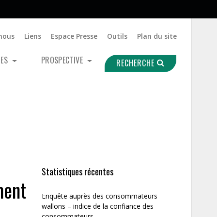
nous
Liens
Espace Presse
Outils
Plan du site
UES
PROSPECTIVE
RECHERCHE
Statistiques récentes
ment
Enquête auprès des consommateurs
wallons – indice de la confiance des
consommateurs