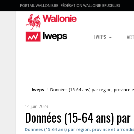
PORTAIL WALLONIE.BE
FÉDÉRATION WALLONIE-BRUXELLES
IWEPS
AC
Fichier média
Iweps
/
Données (15-64 ans) par région, province 
14 juin 2023
Données (15-64 ans) par 
Données (15-64 ans) par région, province et arrond