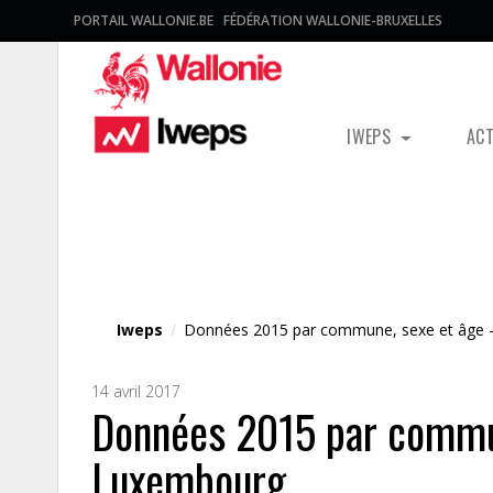
PORTAIL WALLONIE.BE
FÉDÉRATION WALLONIE-BRUXELLES
IWEPS
AC
Fichier média
Iweps
/
Données 2015 par commune, sexe et âge 
14 avril 2017
Données 2015 par commun
Luxembourg