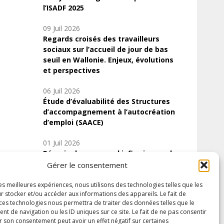
l’ISADF 2025
09 Juil 2026
Regards croisés des travailleurs
sociaux sur l’accueil de jour de bas
seuil en Wallonie. Enjeux, évolutions
et perspectives
06 Juil 2026
Étude d’évaluabilité des Structures
d’accompagnement à l’autocréation
d’emploi (SAACE)
01 Juil 2026
Pénurie du personnel infirmier :quels
indicateurs d’offre de soins pour
Gérer le consentement
comprendre la situation en Wallonie ?
les meilleures expériences, nous utilisons des technologies telles que les
r stocker et/ou accéder aux informations des appareils. Le fait de
 ces technologies nous permettra de traiter des données telles que le
 de navigation ou les ID uniques sur ce site. Le fait de ne pas consentir
Inscrivez-vous à notre newsletter
r son consentement peut avoir un effet négatif sur certaines