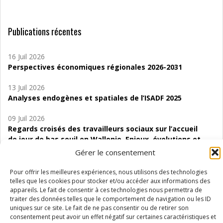
Publications récentes
16 Juil 2026
Perspectives économiques régionales 2026-2031
13 Juil 2026
Analyses endogènes et spatiales de l’ISADF 2025
09 Juil 2026
Regards croisés des travailleurs sociaux sur l’accueil
de jour de bas seuil en Wallonie. Enjeux, évolutions et
perspectives
Gérer le consentement
06 Juil 2026
Pour offrir les meilleures expériences, nous utilisons des technologies
Étude d’évaluabilité des Structures
telles que les cookies pour stocker et/ou accéder aux informations des
appareils. Le fait de consentir à ces technologies nous permettra de
d’accompagnement à l’autocréation d’emploi (SAACE)
traiter des données telles que le comportement de navigation ou les ID
uniques sur ce site. Le fait de ne pas consentir ou de retirer son
01 Juil 2026
consentement peut avoir un effet négatif sur certaines caractéristiques et
Pénurie du personnel infirmier :quels indicateurs