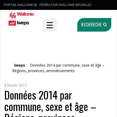
PORTAIL WALLONIE.BE
FÉDÉRATION WALLONIE-BRUXELLES
☰
RECHERCHE
Fichier média
Iweps
/
Données 2014 par commune, sexe et âge –
Régions, provinces, arrondissements
8 février 2017
Données 2014 par
commune, sexe et âge –