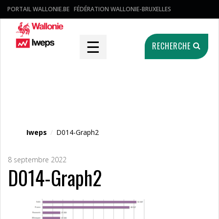
PORTAIL WALLONIE.BE
FÉDÉRATION WALLONIE-BRUXELLES
☰
RECHERCHE
Fichier média
Iweps
/
D014-Graph2
8 septembre 2022
D014-Graph2