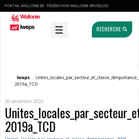
PORTAIL WALLONIE.BE
FÉDÉRATION WALLONIE-BRUXELLES
☰
RECHERCHE
Fichier média
Iweps
/
Unites_locales_par_secteur_et_classe_dimportance
2019a_TCD
30 décembre 2020
Unites_locales_par_secteur_
2019a_TCD
Unites_locales_par_secteur_et_classe_dimportance_2008-