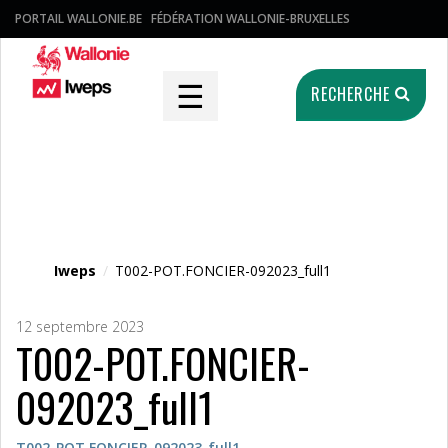
PORTAIL WALLONIE.BE
FÉDÉRATION WALLONIE-BRUXELLES
☰
RECHERCHE
Fichier média
Iweps
/
T002-POT.FONCIER-092023_full1
12 septembre 2023
T002-POT.FONCIER-
092023_full1
T002-POT.FONCIER-092023_full1