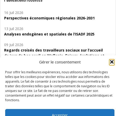
16 Juil 2026
Perspectives économiques régionales 2026-2031
13 Juil 2026
Analyses endogènes et spatiales de l’ISADF 2025
09 Juil 2026
Regards croisés des travailleurs sociaux sur l’accueil
de jour de bas seuil en Wallonie. Enjeux, évolutions et
perspectives
Gérer le consentement
06 Juil 2026
Pour offrir les meilleures expériences, nous utilisons des technologies
Étude d’évaluabilité des Structures
telles que les cookies pour stocker et/ou accéder aux informations des
appareils. Le fait de consentir à ces technologies nous permettra de
d’accompagnement à l’autocréation d’emploi (SAACE)
traiter des données telles que le comportement de navigation ou les ID
uniques sur ce site. Le fait de ne pas consentir ou de retirer son
01 Juil 2026
consentement peut avoir un effet négatif sur certaines caractéristiques et
Pénurie du personnel infirmier :quels indicateurs
fonctions.
d’offre de soins pour comprendre la situation en
Wallonie ?
Accepter