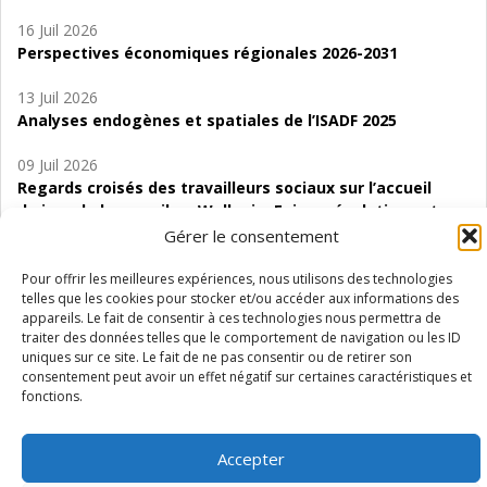
16 Juil 2026
Perspectives économiques régionales 2026-2031
13 Juil 2026
Analyses endogènes et spatiales de l’ISADF 2025
09 Juil 2026
Regards croisés des travailleurs sociaux sur l’accueil
de jour de bas seuil en Wallonie. Enjeux, évolutions et
perspectives
Gérer le consentement
06 Juil 2026
Pour offrir les meilleures expériences, nous utilisons des technologies
telles que les cookies pour stocker et/ou accéder aux informations des
Étude d’évaluabilité des Structures
appareils. Le fait de consentir à ces technologies nous permettra de
d’accompagnement à l’autocréation d’emploi (SAACE)
traiter des données telles que le comportement de navigation ou les ID
uniques sur ce site. Le fait de ne pas consentir ou de retirer son
01 Juil 2026
consentement peut avoir un effet négatif sur certaines caractéristiques et
Pénurie du personnel infirmier :quels indicateurs
fonctions.
d’offre de soins pour comprendre la situation en
Wallonie ?
Accepter