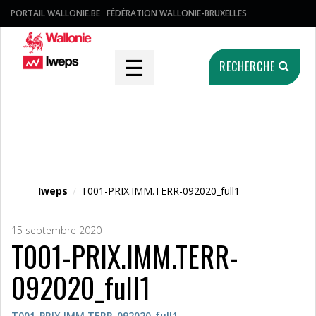
PORTAIL WALLONIE.BE
FÉDÉRATION WALLONIE-BRUXELLES
☰
RECHERCHE
Fichier média
Iweps
/
T001-PRIX.IMM.TERR-092020_full1
15 septembre 2020
T001-PRIX.IMM.TERR-
092020_full1
T001-PRIX.IMM.TERR-092020_full1